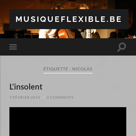
MUSIQUEFLEXIBLE.BE
Toggle
Toggle
search
mobile
field
menu
ÉTIQUETTE :
NICOLAS
L’insolent
7 FÉVRIER 2015
/
2 COMMENTS