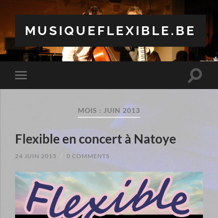
MUSIQUEFLEXIBLE.BE
Toggle
Toggle
search
mobile
field
menu
MOIS :
JUIN 2013
Flexible en concert à Natoye
24 JUIN 2013
/
0 COMMENTS