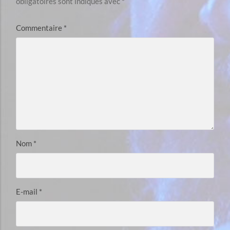
obligatoires sont indiqués avec
*
Commentaire
*
Nom
*
E-mail
*