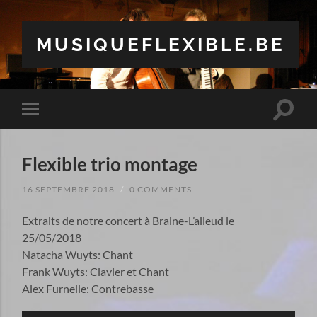
MUSIQUEFLEXIBLE.BE
Toggle
Toggle
search
mobile
field
menu
Flexible trio montage
16 SEPTEMBRE 2018
/
0 COMMENTS
Extraits de notre concert à Braine-L’alleud le
25/05/2018
Natacha Wuyts: Chant
Frank Wuyts: Clavier et Chant
Alex Furnelle: Contrebasse