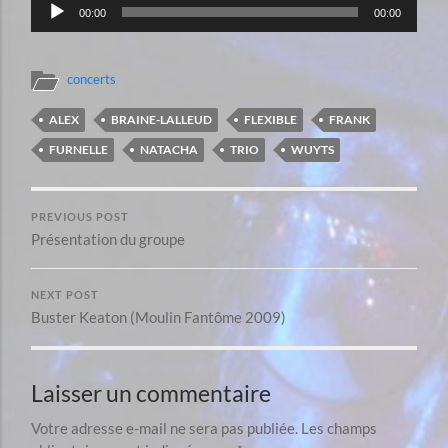
Lecteur
00:00
00:00
audio
concerts
ALEX
BRAINE-LALLEUD
FLEXIBLE
FRANK
FURNELLE
NATACHA
TRIO
WUYTS
PREVIOUS POST
Présentation du groupe
NEXT POST
Buster Keaton (Moulin Fantôme 2009)
Laisser un commentaire
Votre adresse e-mail ne sera pas publiée.
Les champs