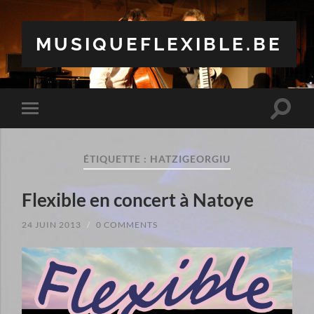
MUSIQUEFLEXIBLE.BE
Toggle
Toggle
search
mobile
field
menu
ÉTIQUETTE :
HATZIGEORGIU
Flexible en concert à Natoye
24 JUIN 2013
/
0 COMMENTS